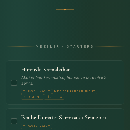
◆
MEZELER · STARTERS
Humuslu Karnabahar
Marine fırın karnabahar, humus ve taze otlarla
servis.
TURKISH NIGHT
MEDITERRANEAN NIGHT
BBQ MENU
FISH BBQ
Pembe Domates Sarımsaklı Semizotu
TURKISH NIGHT