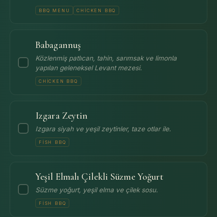
BBQ MENU
CHICKEN BBQ
Babagannuş
Közlenmiş patlıcan, tahin, sarımsak ve limonla
yapılan geleneksel Levant mezesi.
CHICKEN BBQ
Izgara Zeytin
Izgara siyah ve yeşil zeytinler, taze otlar ile.
FISH BBQ
Yeşil Elmalı Çilekli Süzme Yoğurt
Süzme yoğurt, yeşil elma ve çilek sosu.
FISH BBQ