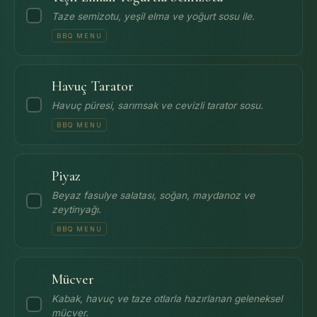
Taze semizotu, yeşil elma ve yoğurt sosu ile.
BBQ MENU
Havuç Tarator
Havuç püresi, sarımsak ve cevizli tarator sosu.
BBQ MENU
Piyaz
Beyaz fasulye salatası, soğan, maydanoz ve
zeytinyağı.
BBQ MENU
Mücver
Kabak, havuç ve taze otlarla hazırlanan geleneksel
mücver.