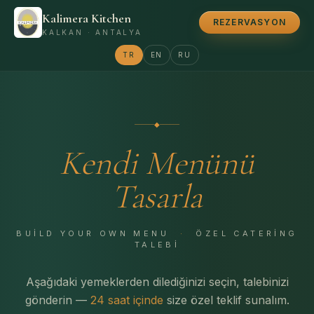
Kalimera Kitchen
REZERVASYON
KALKAN · ANTALYA
TR
EN
RU
◆
Kendi Menünü
Tasarla
BUILD YOUR OWN MENU
·
ÖZEL CATERING
TALEBI
Aşağıdaki yemeklerden dilediğinizi seçin, talebinizi
gönderin —
24 saat içinde
size özel teklif sunalım.