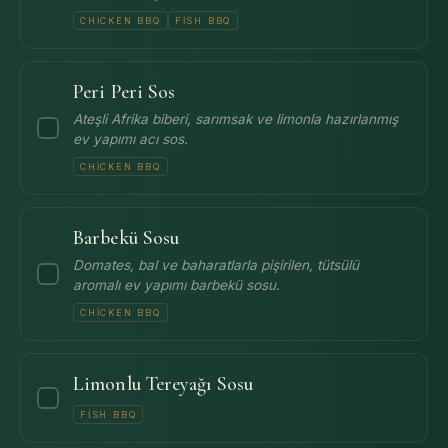
CHICKEN BBQ
FISH BBQ
Peri Peri Sos
Ateşli Afrika biberi, sarımsak ve limonla hazırlanmış
ev yapımı acı sos.
CHICKEN BBQ
Barbekü Sosu
Domates, bal ve baharatlarla pişirilen, tütsülü
aromalı ev yapımı barbekü sosu.
CHICKEN BBQ
Limonlu Tereyağı Sosu
FISH BBQ