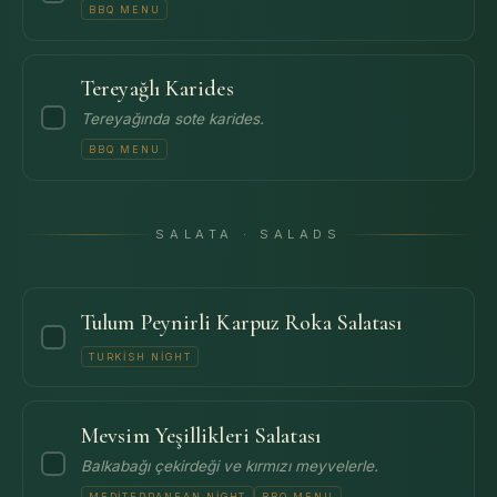
BBQ MENU
Tereyağlı Karides
Tereyağında sote karides.
BBQ MENU
SALATA · SALADS
Tulum Peynirli Karpuz Roka Salatası
TURKISH NIGHT
Mevsim Yeşillikleri Salatası
Balkabağı çekirdeği ve kırmızı meyvelerle.
MEDITERRANEAN NIGHT
BBQ MENU