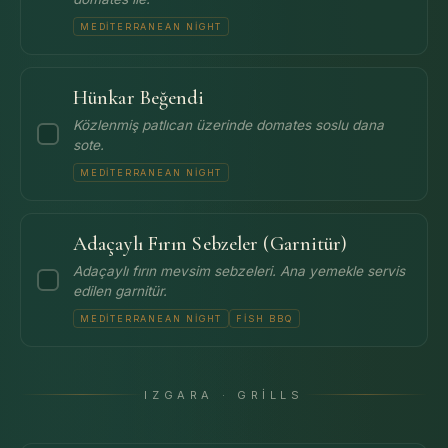
MEDITERRANEAN NIGHT
Hünkar Beğendi
Közlenmiş patlıcan üzerinde domates soslu dana
sote.
MEDITERRANEAN NIGHT
Adaçaylı Fırın Sebzeler (Garnitür)
Adaçaylı fırın mevsim sebzeleri. Ana yemekle servis
edilen garnitür.
MEDITERRANEAN NIGHT
FISH BBQ
IZGARA · GRILLS