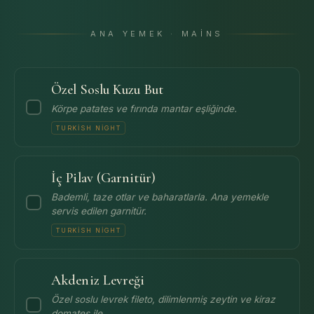
ANA YEMEK · MAINS
Özel Soslu Kuzu But
Körpe patates ve fırında mantar eşliğinde.
TURKISH NIGHT
İç Pilav (Garnitür)
Bademli, taze otlar ve baharatlarla. Ana yemekle
servis edilen garnitür.
TURKISH NIGHT
Akdeniz Levreği
Özel soslu levrek fileto, dilimlenmiş zeytin ve kiraz
domates ile.